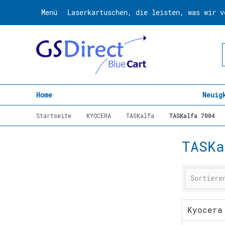
Menü
Laserkartuschen, die leisten, was wir v
Home
Neuig
Startseite
KYOCERA
TASKalfa
TASKalfa 7004
TASKa
Kyocera