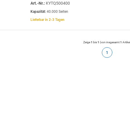
Art.-Nr.:
KYTQ500400
Kapazität:
40.000 Seiten
Lieferbar in 2-3 Tagen
Zeige
1
bis
1
(von insgesamt
1
Artike
1