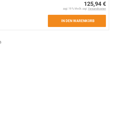
125,94 €
zzgl. 19 % MwSt. zzgl.
Versandkosten
IN DEN WARENKORB
l
)