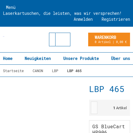
Menü
Laserkartuschen, die leisten, was wir versprechen!
Anmelden
Registrieren
WARENKORB
0 Artikel | 0,00 €
Home
Neuigkeiten
Unsere Produkte
Über uns
Startseite
CANON
LBP
LBP 465
LBP 465
1
Artikel
GS BlueCart
HP906