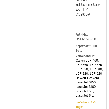
alternativ
zu HP
C3906A
Art.-Nr.:
GSPR390610
Kapazität:
2.500
Seiten
Verwendbar in:
Canon LBP 460,
LBP 660, LBP 465,
LBP 320, LBP 310,
LBP 220, LBP 210
Hewlett Packard
LaserJet 3150,
LaserJet 3100,
LaserJet 5 L,
LaserJet 6 L,
Lieferbar in 2-3
Tagen