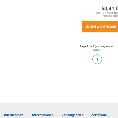
50,41 
zzgl. 19 % MwSt. zzgl
Versandkoste
IN DEN WARENKORB
Zeige
1
bis
1
(von insgesamt
1
Artikel
)
1
Unternehmen
Informationen
Zahlungsarten
Zertifikate