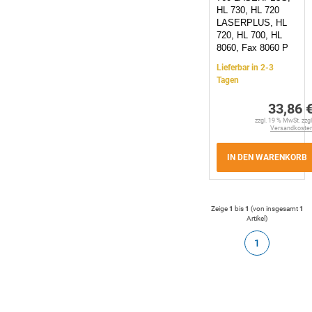
HL 730, HL 720
LASERPLUS, HL
720, HL 700, HL
8060, Fax 8060 P
Lieferbar in 2-3
Tagen
33,86 
zzgl. 19 % MwSt. zzgl
Versandkoste
IN DEN WARENKORB
Zeige
1
bis
1
(von insgesamt
1
Artikel
)
1