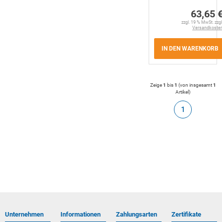
63,65 
zzgl. 19 % MwSt. zzgl
Versandkoste
IN DEN WARENKORB
Zeige
1
bis
1
(von insgesamt
1
Artikel
)
1
Unternehmen
Informationen
Zahlungsarten
Zertifikate