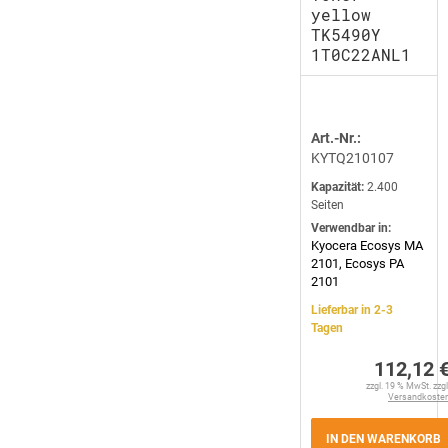
yellow
TK5490Y
1T0C22ANL1
Art.-Nr.:
KYTQ210107
Kapazität:
2.400
Seiten
Verwendbar in:
Kyocera Ecosys MA
2101, Ecosys PA
2101
Lieferbar in 2-3
Tagen
112,12 
zzgl. 19 % MwSt. zzgl
Versandkoste
IN DEN WARENKORB