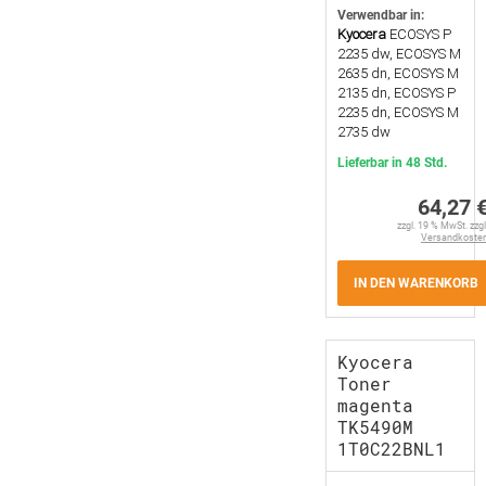
Verwendbar in:
Kyocera
ECOSYS P
2235 dw, ECOSYS M
2635 dn, ECOSYS M
2135 dn, ECOSYS P
2235 dn, ECOSYS M
2735 dw
Lieferbar in 48 Std.
64,27 
zzgl. 19 % MwSt. zzgl
Versandkoste
IN DEN WARENKORB
Kyocera
Toner
magenta
TK5490M
1T0C22BNL1