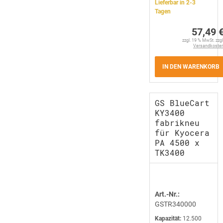
Lieferbar in 2-3
Tagen
57,49 
zzgl. 19 % MwSt. zzgl
Versandkoste
IN DEN WARENKORB
GS BlueCart
KY3400
fabrikneu
für Kyocera
PA 4500 x
TK3400
Art.-Nr.:
GSTR340000
Kapazität:
12.500