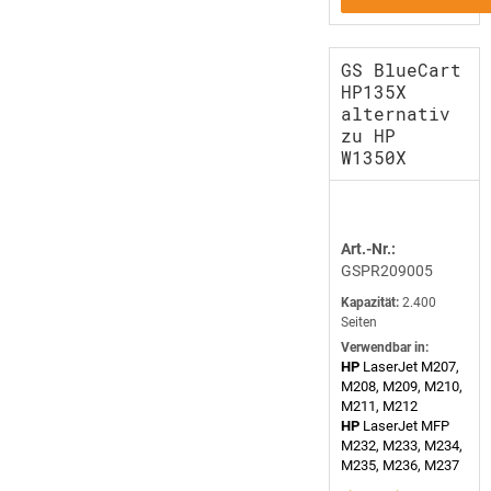
GS BlueCart
HP135X
alternativ
zu HP
W1350X
Art.-Nr.:
GSPR209005
Kapazität:
2.400
Seiten
Verwendbar in:
HP
LaserJet M207,
M208, M209, M210,
M211, M212
HP
LaserJet MFP
M232, M233, M234,
M235, M236, M237