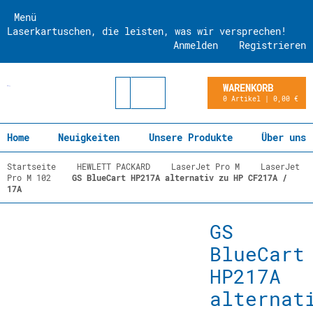
Menü
Laserkartuschen, die leisten, was wir versprechen!
Anmelden
Registrieren
WARENKORB
0 Artikel | 0,00 €
Home
Neuigkeiten
Unsere Produkte
Über uns
Startseite
HEWLETT PACKARD
LaserJet Pro M
LaserJet
Pro M 102
GS BlueCart HP217A alternativ zu HP CF217A /
17A
GS
BlueCart
HP217A
alternat