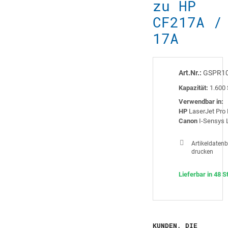
zu HP
CF217A /
17A
Art.Nr.:
GSPR1
Kapazität:
1.600 
Verwendbar in:
HP
LaserJet Pro 
Canon
I-Sensys 
Artikeldatenb
drucken
Lieferbar in 48 S
KUNDEN, DIE