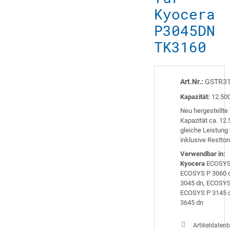
Kyocera
P3045DN
TK3160
Art.Nr.:
GSTR3
Kapazität:
12.500
Neu hergestellte
Kapazität ca. 12
gleiche Leistung
inklusive Restton
Verwendbar in:
Kyocera
ECOSYS 
ECOSYS P 3060 d
3045 dn, ECOSYS
ECOSYS P 3145 d
3645 dn
Artikeldatenb