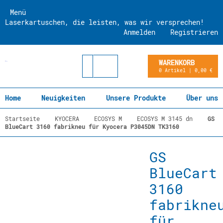
Menü
Laserkartuschen, die leisten, was wir versprechen!
Anmelden
Registrieren
WARENKORB
0 Artikel | 0,00 €
Home
Neuigkeiten
Unsere Produkte
Über uns
Startseite
KYOCERA
ECOSYS M
ECOSYS M 3145 dn
GS
BlueCart 3160 fabrikneu für Kyocera P3045DN TK3160
GS
BlueCart
3160
fabrikne
für